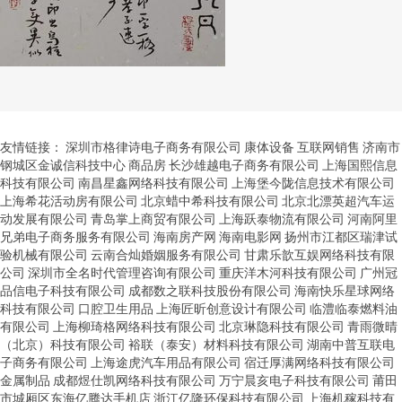
友情链接：
深圳市格律诗电子商务有限公司
康体设备
互联网销售
济南市
钢城区金诚信科技中心
商品房
长沙雄越电子商务有限公司
上海国熙信息
科技有限公司
南昌星鑫网络科技有限公司
上海堡今陇信息技术有限公司
上海希花活动房有限公司
北京蜡中希科技有限公司
北京北漂英超汽车运
动发展有限公司
青岛掌上商贸有限公司
上海跃泰物流有限公司
河南阿里
兄弟电子商务服务有限公司
海南房产网
海南电影网
扬州市江都区瑞津试
验机械有限公司
云南合灿婚姻服务有限公司
甘肃乐歆互娱网络科技有限
公司
深圳市全名时代管理咨询有限公司
重庆洋木河科技有限公司
广州冠
品信电子科技有限公司
成都数之联科技股份有限公司
海南快乐星球网络
科技有限公司
口腔卫生用品
上海匠昕创意设计有限公司
临澧临泰燃料油
有限公司
上海柳琦格网络科技有限公司
北京琳隐科技有限公司
青雨微晴
（北京）科技有限公司
裕联（泰安）材料科技有限公司
湖南中普互联电
子商务有限公司
上海途虎汽车用品有限公司
宿迁厚满网络科技有限公司
金属制品
成都煜仕凯网络科技有限公司
万宁晨亥电子科技有限公司
莆田
市城厢区东海亿腾达手机店
浙江亿隆环保科技有限公司
上海机稼科技有