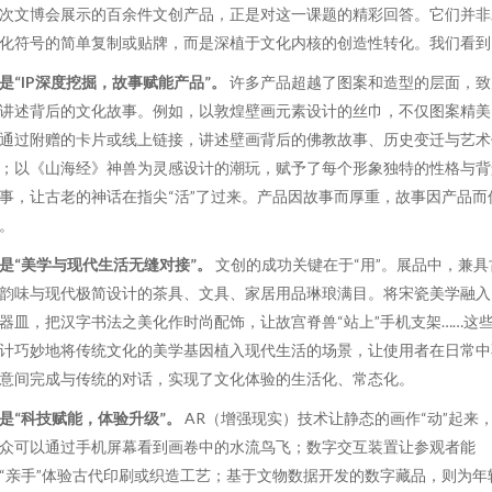
次文博会展示的百余件文创产品，正是对这一课题的精彩回答。它们并非
化符号的简单复制或贴牌，而是深植于文化内核的创造性转化。我们看到
是“IP深度挖掘，故事赋能产品”。
许多产品超越了图案和造型的层面，致
讲述背后的文化故事。例如，以敦煌壁画元素设计的丝巾，不仅图案精美
通过附赠的卡片或线上链接，讲述壁画背后的佛教故事、历史变迁与艺术
；以《山海经》神兽为灵感设计的潮玩，赋予了每个形象独特的性格与背
事，让古老的神话在指尖“活”了过来。产品因故事而厚重，故事因产品而
。
是“美学与现代生活无缝对接”。
文创的成功关键在于“用”。展品中，兼具
韵味与现代极简设计的茶具、文具、家居用品琳琅满目。将宋瓷美学融入
器皿，把汉字书法之美化作时尚配饰，让故宫脊兽“站上”手机支架……这
计巧妙地将传统文化的美学基因植入现代生活的场景，让使用者在日常中
意间完成与传统的对话，实现了文化体验的生活化、常态化。
是“科技赋能，体验升级”。
AR（增强现实）技术让静态的画作“动”起来
众可以通过手机屏幕看到画卷中的水流鸟飞；数字交互装置让参观者能
“亲手”体验古代印刷或织造工艺；基于文物数据开发的数字藏品，则为年