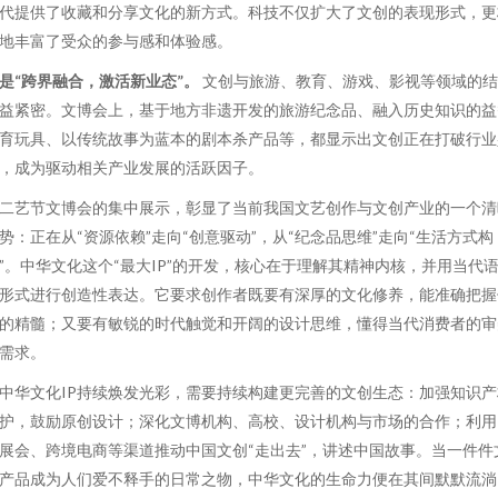
代提供了收藏和分享文化的新方式。科技不仅扩大了文创的表现形式，更
地丰富了受众的参与感和体验感。
是“跨界融合，激活新业态”。
文创与旅游、教育、游戏、影视等领域的结
益紧密。文博会上，基于地方非遗开发的旅游纪念品、融入历史知识的益
育玩具、以传统故事为蓝本的剧本杀产品等，都显示出文创正在打破行业
，成为驱动相关产业发展的活跃因子。
二艺节文博会的集中展示，彰显了当前我国文艺创作与文创产业的一个清
势：正在从“资源依赖”走向“创意驱动”，从“纪念品思维”走向“生活方式构
”。中华文化这个“最大IP”的开发，核心在于理解其精神内核，并用当代
形式进行创造性表达。它要求创作者既要有深厚的文化修养，能准确把握
的精髓；又要有敏锐的时代触觉和开阔的设计思维，懂得当代消费者的审
需求。
中华文化IP持续焕发光彩，需要持续构建更完善的文创生态：加强知识产
护，鼓励原创设计；深化文博机构、高校、设计机构与市场的合作；利用
展会、跨境电商等渠道推动中国文创“走出去”，讲述中国故事。当一件件
产品成为人们爱不释手的日常之物，中华文化的生命力便在其间默默流淌