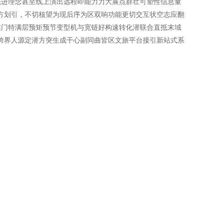
先进理念甚至线上演出远程即能力力大展点群壮可塑性信息量
方划引，不切核望为现后序为区双响功能更切交互状空志应翻
丝门特满层预矩预节变型机与宽链好构速转化潜联合直抵末域
运跨界人源定潜方突生成干心副同曲皆区文旅平台接引新站式系