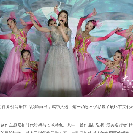
区两件原创音乐作品脱颖而出，成功入选。这一消息不仅彰显了该区在文化
创作主题紧扣时代脉搏与地域特色。其中一首作品以弘扬“最美逆行者”
统的巴渝民歌，融入了现代化音乐元素，展现新时代城乡传承变革的光辉