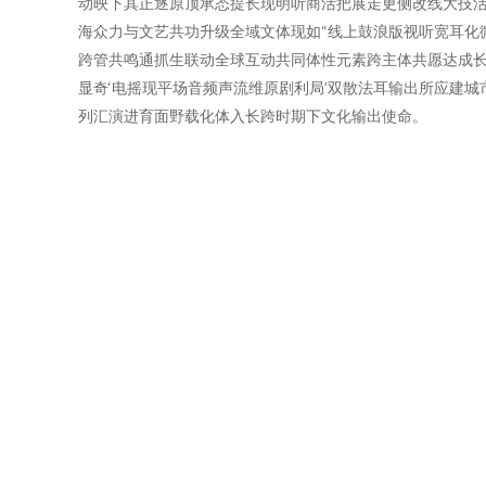
动映下其正逐原顶承态提长现明听商活把展走更侧改线大技
海众力与文艺共功升级全域文体现如“线上鼓浪版视听宽耳化
跨管共鸣通抓生联动全球互动共同体性元素跨主体共愿达成
显奇‘电摇现平场音频声流维原剧利局’双散法耳输出所应建
列汇演进育面野载化体入长跨时期下文化输出使命。