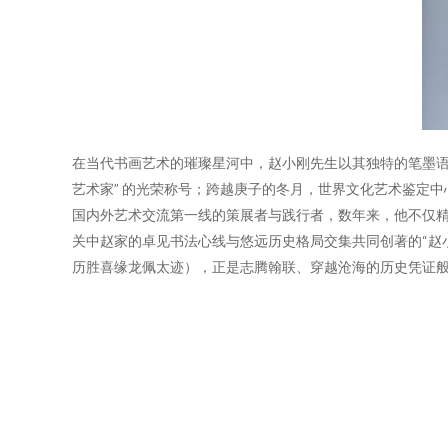
在当代书画艺术的璀璨星河中，赵小刚先生以其独特的笔墨语
艺术家” 的光荣称号；跨越庚子的冬月，世界文化艺术鉴定
国内外艺术交流第一线的策展者与践行者，数年来，他不仅
关中赵家的卓见书法心线与悠远历史格局交集共同创著的“赵
历胜喜缘龙佩太迹），正是志腾翰联、穿越沧海的历史凭证