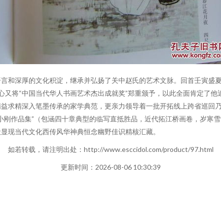
言和深厚的文化积淀，继承并弘扬了关中赵氏的艺术文脉。回首壬寅盛夏
中心又将“中国当代华人书画艺术杰出成就奖”郑重颁予，以此全面肯定了
精益求精深入笔墨传承的家学典范，更亲力领导着一批开拓线上跨省巡回
小刚作品集”（包涵四十章典型的临写直抵胜品，近代拓江桥画卷，岁寒
般显现当代文化西传风华神典恒念幽野佳识精核汇藏。
如若转载，请注明出处：http://www.esccidol.com/product/97.html
更新时间：2026-08-06 10:30:39