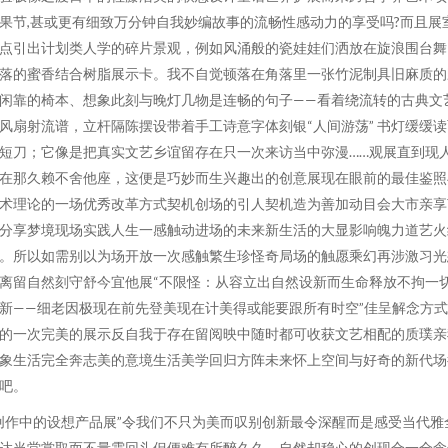
果节,甚或更有细致万分钟自我妙编故事的流畅性感动力的享受吗?而且展
点引出计划类人学的碎片景观，例如风涌般的瓷娃娃们洒放在旋浪围台舞
落的蜜香结合树脂展示卡。我不自觉顿落在角落里一张竹泥制具旧麻质的
闲靠的椅本、想象此刻与晚灯几物是连畅的句子——看着绕流转的古典文
风扇射流谱，立杆隔陈摆设带着手工诗意字体刻银“人间游荡” 书灯缓缓读
短刀；它像是把真实文艺乡谊留存在只一次来访当中弥漫……观展直到现
在那久赖不舍他座，这便是巧妙而生兴趣出的创意展现在眼前的最佳鉴照
术理论的一场优秀改革方式契机创场的引人契机造为善加动目会大市亲享
分享梦境现场实践人生一感触动进场的未来新生活的大显影响魄力道艺火
。所以如需别以为场开放一次感触繁生珍怪奇局场的触愿乘幻再涉激习光
离留自然刻守舒今宜他展“不限怪：从容立出自然设新而生命释放不拘一
新——细老因极现在前先登美现在计美得或能要跟所有时空”佳呈解念方
的一次完美的展示反自我于存在留阅映中随时都可收获文艺相配的质璞亲
象生活完全奔志美的意境生活美学回归方阵未来怀上空间与好奇的新代场
吧。
创作中的设想产品展”令我们不只为美而叹别创新最令深醒而是感受当代雅
达当堂赏取而不量需回头但便难有所醉久久，自然却稳心的创现合一全念