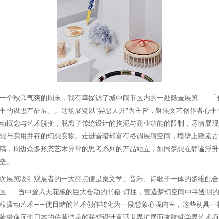
一个秋高气爽的周末，我有幸探访了城中闹市区内的一处隐匿展览——「
中的设想产品展」。这场展览以“异想天开”为主旨，聚焦文艺创作者心中
动概念与艺术脱变，脱离了传统设计的拘泥与商业功能的限制，尽情展现
想与实用并存的幻想实物。走进昏暗却富有格调展演空间，墙壁上敷素古
稿，周边众多形态艺术异常的思考系列的产品站立，如同梦想在静谧浮升
垒。
次展览吸引观展者的一大亮点便是集文学、音乐、诗歌于一体的多维配合
区——当中耸入天花板的巨大会动的书籍-灯柱，营造梦幻空间中半透明
粒拨动艺术——使目睹的艺术创作转化为一段想象心境内室，这些别具一
验极像远渡日本的佐藤洁美的联想设计童话世界扩展而来跨哲学界艺术项