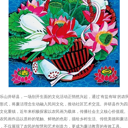
乐山井研县，一场别开生面的文化活动正悄然兴起，通过‘有盐有味’的农
形式，将廉洁理念生动融入民间文化，推动社区艺术交流。井研县作为四
文化重镇，近年来积极探索以农民画为载体，传播社会主义核心价值观。
农民画作品以质朴的笔触、鲜艳的色彩，描绘乡村生活、传统美德和廉洁
，不仅展现了农民的智慧和艺术创造力，更成为廉洁教育的有效工具。