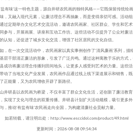
有盐有味’这一特色主题，源自井研农民画的独特风格——它既保留传统绘
味，又融入现代元素，让廉洁理念不再抽象，而是变得亲切可感。活动组
通过定期举办文化艺术交流活动，邀请农民画家、社区群众、学生和艺术
同参与，开展画展、讲座和互动工作坊。这些活动不仅提升了公众对廉洁
的认知，还促进了城乡文化交流，增强了社区居民的文化自信。
如，在一次交流活动中，农民画家以真实事例创作了‘清风廉画’系列，描
基层干部清正廉洁的形象，引发了广泛共鸣。通过这种寓教于乐的方式，
县成功将廉洁理念传播到田间地头，让更多人感受到艺术的力量。这些活
带动了当地文化产业发展，农民画作品通过线上线下渠道展示和销售，既
了正能量，又为农民增收开辟了新路径。
山井研县以农民画为桥梁，不仅丰富了群众文化生活，还创新了廉洁教育
，实现了文化与理念的双重传播。井研县计划扩大活动规模，吸引更多外
与，推动‘有盐有味’农民画走向全国，为构建清廉社会贡献力量。
如若转载，请注明出处：http://www.esccidol.com/product/49.html
更新时间：2026-08-08 09:54:34