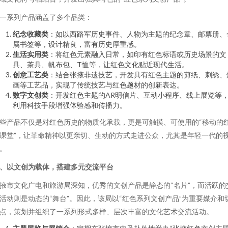
一系列产品涵盖了多个品类：
纪念收藏类
：如以西路军历史事件、人物为主题的纪念章、邮票册、
属书签等，设计精良，富有历史厚重感。
生活实用类
：将红色元素融入日常，如印有红色标语或历史场景的文
具、茶具、帆布包、T恤等，让红色文化贴近现代生活。
创意工艺类
：结合张掖非遗技艺，开发具有红色主题的剪纸、刺绣、
画等工艺品，实现了传统技艺与红色题材的创新表达。
数字文创类
：开发红色主题的AR明信片、互动小程序、线上展览等
利用科技手段增强体验感和传播力。
些产品不仅是对红色历史的物质化承载，更是可触摸、可使用的“移动的
课堂”，让革命精神以更亲切、生动的方式走进公众，尤其是年轻一代的
。
、以文创为载体，搭建多元交流平台
掖市文化广电和旅游局深知，优秀的文创产品是静态的“名片”，而活跃的
活动则是动态的“舞台”。因此，该局以“红色系列文创产品”为重要媒介和
点，策划并组织了一系列形式多样、层次丰富的文化艺术交流活动。