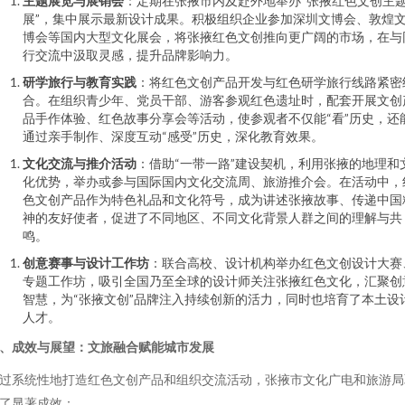
主题展览与展销会
：定期在张掖市内及赴外地举办“张掖红色文创主
展”，集中展示最新设计成果。积极组织企业参加深圳文博会、敦煌
博会等国内大型文化展会，将张掖红色文创推向更广阔的市场，在与
行交流中汲取灵感，提升品牌影响力。
研学旅行与教育实践
：将红色文创产品开发与红色研学旅行线路紧密
合。在组织青少年、党员干部、游客参观红色遗址时，配套开展文创
品手作体验、红色故事分享会等活动，使参观者不仅能“看”历史，还
通过亲手制作、深度互动“感受”历史，深化教育效果。
文化交流与推介活动
：借助“一带一路”建设契机，利用张掖的地理和
化优势，举办或参与国际国内文化交流周、旅游推介会。在活动中，
色文创产品作为特色礼品和文化符号，成为讲述张掖故事、传递中国
神的友好使者，促进了不同地区、不同文化背景人群之间的理解与共
鸣。
创意赛事与设计工作坊
：联合高校、设计机构举办红色文创设计大赛
专题工作坊，吸引全国乃至全球的设计师关注张掖红色文化，汇聚创
智慧，为“张掖文创”品牌注入持续创新的活力，同时也培育了本土设
人才。
、成效与展望：文旅融合赋能城市发展
过系统性地打造红色文创产品和组织交流活动，张掖市文化广电和旅游局
了显著成效：