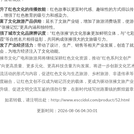
升了红色文化的传播效能
：红色故事以更富时代感、趣味性的方式得以传
，增强了红色教育的吸引力和感染力。
富了文化旅游产品供给
：延长了文旅产业链，增加了旅游消费场景，使游
“张掖记忆”更具内涵和独特性。
强了城市文化品牌辨识度
：“红色张掖”的文化形象更加鲜明立体，与“七
霞”等自然名片相得益彰，共同构成张掖强大的文旅吸引力。
发了产业经济活力
：带动了设计、生产、销售等相关产业发展，创造了就
会，为地方经济注入了文化动能。
掖市文化广电和旅游局将继续深耕红色文化资源，推动“红色系列文创产
”向更高质量、更多元化、更高科技含量方向发展。将进一步创新文化艺
流活动的形式与内容，促进红色文化与生态旅游、乡村旅游、非遗传承等
度融合，让红色文创不仅成为铭记历史的载体，更成为驱动张掖文旅产业
升级、促进文明交流互鉴的强劲引擎，在新时代续写丝路重镇的辉煌篇章
如若转载，请注明出处：http://www.esccidol.com/product/52.html
更新时间：2026-08-06 04:30:01