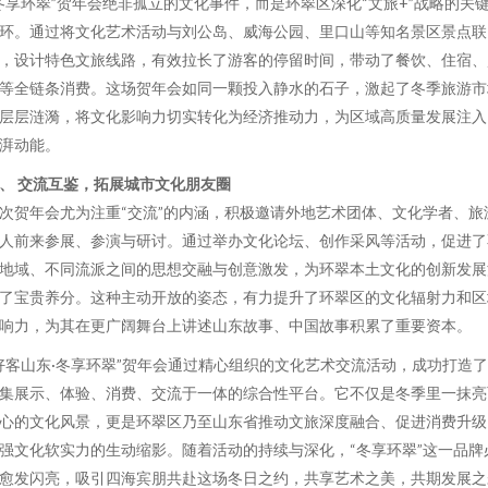
冬享环翠”贺年会绝非孤立的文化事件，而是环翠区深化“文旅+”战略的关
环。通过将文化艺术活动与刘公岛、威海公园、里口山等知名景区景点联
，设计特色文旅线路，有效拉长了游客的停留时间，带动了餐饮、住宿、
等全链条消费。这场贺年会如同一颗投入静水的石子，激起了冬季旅游市
层层涟漪，将文化影响力切实转化为经济推动力，为区域高质量发展注入
湃动能。
、 交流互鉴，拓展城市文化朋友圈
次贺年会尤为注重“交流”的内涵，积极邀请外地艺术团体、文化学者、旅
人前来参展、参演与研讨。通过举办文化论坛、创作采风等活动，促进了
地域、不同流派之间的思想交融与创意激发，为环翠本土文化的创新发展
了宝贵养分。这种主动开放的姿态，有力提升了环翠区的文化辐射力和区
响力，为其在更广阔舞台上讲述山东故事、中国故事积累了重要资本。
好客山东·冬享环翠”贺年会通过精心组织的文化艺术交流活动，成功打造
集展示、体验、消费、交流于一体的综合性平台。它不仅是冬季里一抹亮
心的文化风景，更是环翠区乃至山东省推动文旅深度融合、促进消费升级
强文化软实力的生动缩影。随着活动的持续与深化，“冬享环翠”这一品牌
愈发闪亮，吸引四海宾朋共赴这场冬日之约，共享艺术之美，共期发展之