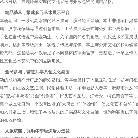
艺术对话，展现环翠深厚的文化底蕴与开放包容的城市品格。
、 精品荟萃，搭建多元艺术展示平台
年会期间，一系列高水准的艺术展览、演出轮番登场。本土非遗项目如威
镶、胶东花饽饽等通过创意市集、工艺展演等形式与公众零距离接触，让
手艺在当代语境中焕发新生。引入了国内知名书画展、现代艺术装置展以
响乐、话剧等专场演出，实现了传统与先锋、本土与外来文化的精彩碰撞
谐共鸣。这些活动不仅满足了不同群体的审美需求，更塑造了环翠区作为
性文化艺术交流中心的品牌形象。
、 全民参与，营造共享共创文化氛围
动的成功离不开广泛的群众基础。贺年会设计了大量互动性强、参与门槛
环节，如社区文艺汇演、民俗体验工坊、冬季摄影大赛等，鼓励市民从“
者”变为“参与者”乃至“创作者”。街头艺术互动、灯光秀、特色美食节等，
整个城区化身为一个没有围墙的“大舞台”和“体验馆”，使文化艺术自然而
融入日常生活，增强了本地居民的归属感与文化自信，也为游客提供了沉
的在地体验。
、 文旅赋能，驱动冬季经济活力迸发