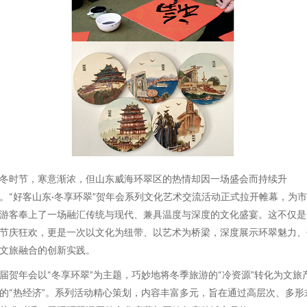
冬时节，寒意渐浓，但山东威海环翠区的热情却因一场盛会而持续升
。“好客山东·冬享环翠”贺年会系列文化艺术交流活动正式拉开帷幕，为
游客奉上了一场融汇传统与现代、兼具温度与深度的文化盛宴。这不仅是
节庆狂欢，更是一次以文化为纽带、以艺术为桥梁，深度展示环翠魅力、
文旅融合的创新实践。
届贺年会以“冬享环翠”为主题，巧妙地将冬季旅游的“冷资源”转化为文旅
的“热经济”。系列活动精心策划，内容丰富多元，旨在通过高层次、多形