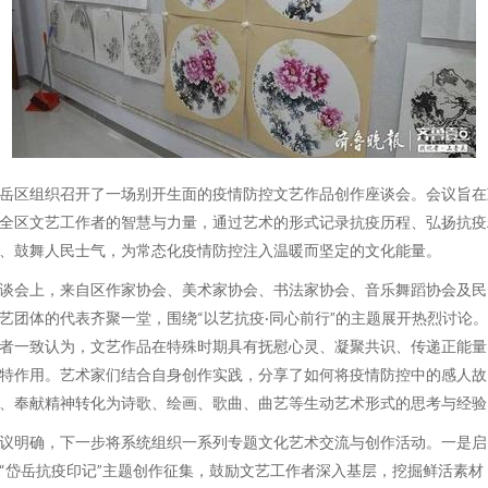
岳区组织召开了一场别开生面的疫情防控文艺作品创作座谈会。会议旨在
全区文艺工作者的智慧与力量，通过艺术的形式记录抗疫历程、弘扬抗疫
、鼓舞人民士气，为常态化疫情防控注入温暖而坚定的文化能量。
谈会上，来自区作家协会、美术家协会、书法家协会、音乐舞蹈协会及民
艺团体的代表齐聚一堂，围绕“以艺抗疫·同心前行”的主题展开热烈讨论
者一致认为，文艺作品在特殊时期具有抚慰心灵、凝聚共识、传递正能量
特作用。艺术家们结合自身创作实践，分享了如何将疫情防控中的感人故
、奉献精神转化为诗歌、绘画、歌曲、曲艺等生动艺术形式的思考与经验
议明确，下一步将系统组织一系列专题文化艺术交流与创作活动。一是启
“岱岳抗疫印记”主题创作征集，鼓励文艺工作者深入基层，挖掘鲜活素材