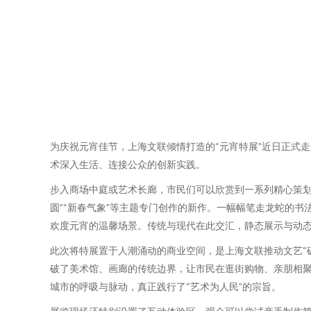
为庆祝元宵佳节，上海文联倾情打造的“元宵特展”近日正式
术深入生活、连接公众的创新实践。
步入商场中庭或艺术长廊，市民们可以欣赏到一系列精心策划
圆”“新春气象”等主题专门创作的新作。一幅幅笔走龙蛇的
欢度元宵的温馨场景。传统与现代在此交汇，静态展示与动
此次将特展置于人潮涌动的商业空间，是上海文联推动文艺“
破了美术馆、画廊的传统边界，让市民在逛街购物、亲朋相聚
城市的呼吸与脉动，真正践行了“艺术为人民”的宗旨。