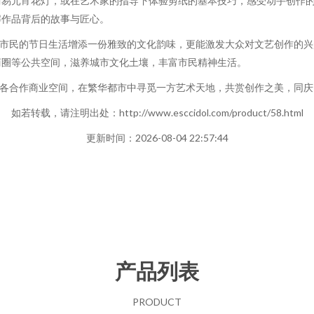
简易元宵花灯，或在艺术家的指导下体验剪纸的基本技巧，感受动手创作
解作品背后的故事与匠心。
为市民的节日生活增添一份雅致的文化韵味，更能激发大众对文艺创作的
商圈等公共空间，滋养城市文化土壤，丰富市民精神生活。
往各合作商业空间，在繁华都市中寻觅一方艺术天地，共赏创作之美，同
如若转载，请注明出处：http://www.esccidol.com/product/58.html
更新时间：2026-08-04 22:57:44
产品列表
PRODUCT