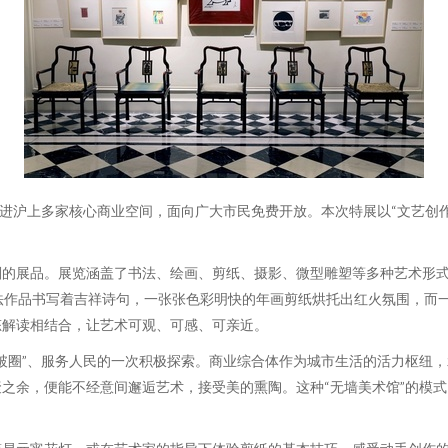
走进沪上多家核心商业空间，面向广大市民免费开放。本次特展以“文艺创
的展品。展览涵盖了书法、绘画、剪纸、摄影、微型雕塑等多种艺术形式，
书法作品书写着吉祥诗句，一张张色彩明快的年画剪纸烘托出红火氛围，而
态解读相结合，让艺术可观、可感、可亲近。
破圈”、服务人民的一次积极探索。商业综合体作为城市生活的活力枢纽
之余，便能不经意间邂逅艺术，接受美的熏陶。这种“无墙美术馆”的模