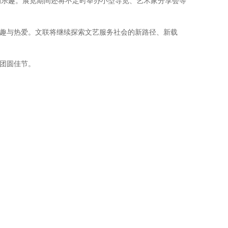
的乐趣。展览期间还将不定时举办小型导览、艺术家分享会等
兴趣与热爱。文联将继续探索文艺服务社会的新路径、新载
庆团圆佳节。