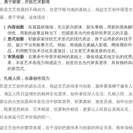
、勇于探索，开拓艺术新境
新是文艺发展的不竭动力。在坚守根与魂的基础上，燕赵文艺创作亟需大
索，勇于突破。这体现在：
内容创新
：拓展题材领域，关注新兴群体、新生事物，用新的视角解
传统，用新的故事反映当下，挖掘更具当代价值和世界意义的主题。
形式创新
：积极探索传统艺术形式的现代表达，善于运用新的科技手
段、媒介平台和叙事方式。例如，将戏曲元素融入影视、网络视听作
品，利用数字技术活化非遗项目，让古老艺术焕发新的生机。
审美创新
：在秉承中华美学精神的基础上，吸收借鉴其他文化的优秀
果，丰富艺术表现力和感染力，创造符合当代审美需求、具有独特风
的新范式。
、扎根人民，永葆创作活力
民是文艺创作的源头活水。燕赵文艺的传承与创新，最终要落脚于服务人
、满足人民日益增长的精神文化需求。创作者应深入生活、扎根人民，从
群众的火热实践和丰富生活中获取营养、积累素材、激发灵感。创作出的
，既要思想精深、艺术精湛，也要制作精良，更要让人民群众喜闻乐见，
社会效益与艺术价值的统一。
赵文艺创作的繁荣发展，在于深刻把握传承与创新的辩证关系。唯有深植