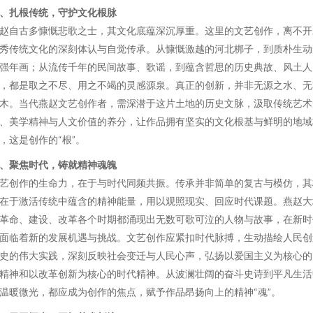
、扎根传统，守护文化根脉
赵自古多慷慨悲歌之士，其文化底蕴深沉厚重。这里的文艺创作，离不开
秀传统文化的深刻体认与自觉传承。从慷慨激越的河北梆子，到质朴生动
强年画；从流传千年的民间故事、歌谣，到蕴含哲思的历史典故、风土人
，都是取之不尽、用之不竭的灵感源泉。真正的创新，并非无源之水、无
木。当代燕赵文艺创作者，需深潜于这片土地的历史文脉，汲取传统艺术
、美学精神与人文价值的养分，让作品拥有坚实的文化根基与鲜明的地域
，这是创作的“根”。
、聚焦时代，铸就精神魂魄
艺创作的生命力，在于与时代同频共振。传承并非简单的复古与模仿，其
在于激活传统中蕴含的精神能量，用以观照现实、回应时代课题。燕赵大
革命、建设、改革各个时期都涌现出无数可歌可泣的人物与故事，在新时
面临着新的发展机遇与挑战。文艺创作应紧扣时代脉搏，生动描绘人民创
史的伟大实践，深刻反映社会变迁与人民心声，弘扬以爱国主义为核心的
精神和以改革创新为核心的时代精神。从波澜壮阔的奋斗史诗到平凡生活
温暖微光，都应成为创作的焦点，赋予作品昂扬向上的精神“魂”。