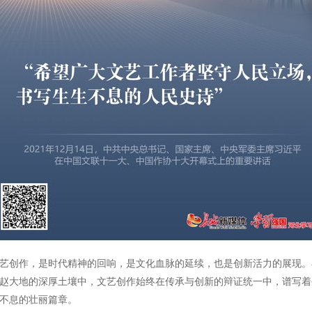
艺创作，是时代精神的回响，是文化血脉的延续，也是创新活力的展现。
赵大地的深厚土壤中，文艺创作始终在传承与创新的辩证统一中，谱写着
不息的壮丽篇章。